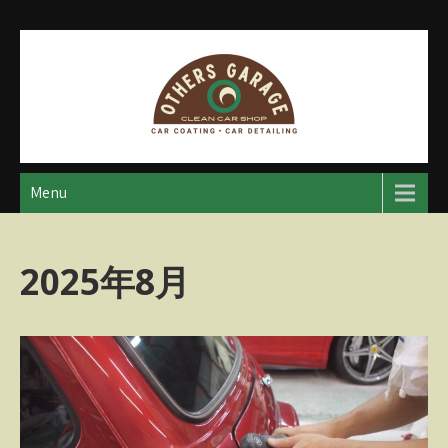
Skip
to
content
アザースガレージ
【神奈川・厚木・愛川】カーメンテナンス
Menu
2025年8月