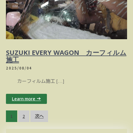
SUZUKI EVERY WAGON カーフィルム
施工
2025/08/04
カーフィルム施工 […]
Learn more →
投
1
2
次へ
稿