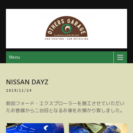
Skip
to
content
アザースガレージ
【神奈川・厚木・愛川】カーメンテナンス
Menu
NISSAN DAYZ
2019/11/24
前回フォード・エクスプローラーを施工させていただい
たお客様から二台目となるお車をお預かり致しました。