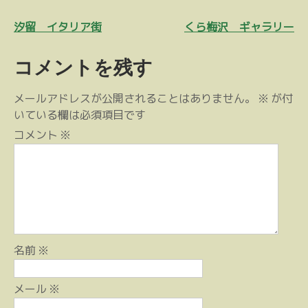
投
汐留 イタリア街
くら梅沢 ギャラリー
稿
コメントを残す
ナ
ビ
メールアドレスが公開されることはありません。
※
が付
ゲ
いている欄は必須項目です
ー
コメント
※
シ
ョ
ン
名前
※
メール
※