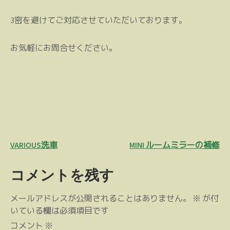
3密を避けてご対応させていただいております。
お気軽にお問合せください。
投
VARIOUS洗車
MINI ルームミラーの補修
稿
コメントを残す
ナ
ビ
メールアドレスが公開されることはありません。
※
が付
ゲ
いている欄は必須項目です
ー
コメント
※