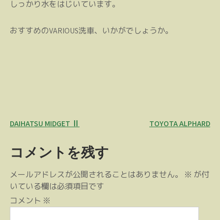
しっかり水をはじいています。
おすすめのVARIOUS洗車、いかがでしょうか。
投
DAIHATSU MIDGET Ⅱ
TOYOTA ALPHARD
稿
コメントを残す
ナ
ビ
メールアドレスが公開されることはありません。
※
が付
ゲ
いている欄は必須項目です
ー
コメント
※
シ