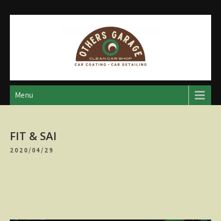
Skip
to
content
アザースガレージ
【神奈川・厚木・愛川】カーメンテナンス
Menu
FIT & SAI
2020/04/29