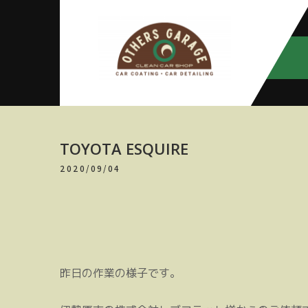
Skip
to
content
アザースガ
【神奈川・厚木・愛川】カーメン
テナンス
レージ
TOYOTA ESQUIRE
2020/09/04
昨日の作業の様子です。