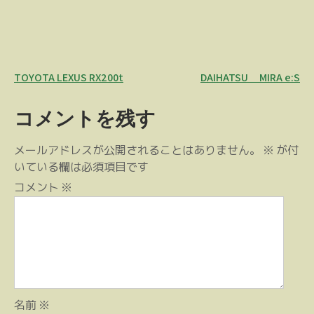
投
TOYOTA LEXUS RX200t
DAIHATSU MIRA e:S
稿
コメントを残す
ナ
ビ
メールアドレスが公開されることはありません。
※
が付
ゲ
いている欄は必須項目です
ー
コメント
※
シ
ョ
ン
名前
※