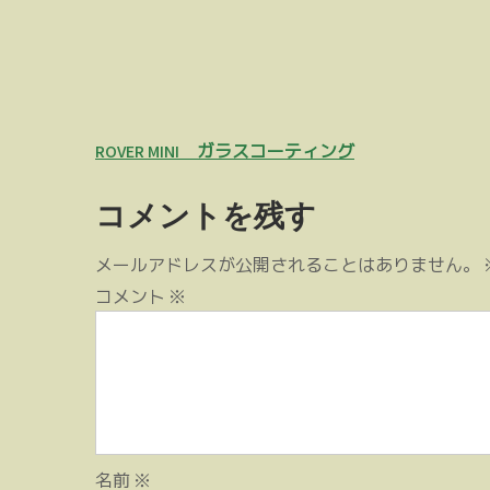
投
ROVER MINI ガラスコーティング
稿
コメントを残す
ナ
ビ
メールアドレスが公開されることはありません。
ゲ
コメント
※
ー
シ
ョ
ン
名前
※