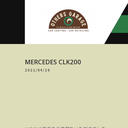
Skip
to
content
アザースガ
【神奈川・厚木・愛川】カーメン
テナンス
レージ
MERCEDES CLK200
2021/04/20