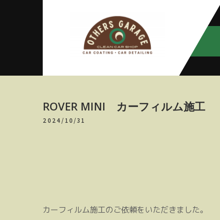
Skip
to
content
アザースガ
【神奈川・厚木・愛川】カーメン
テナンス
レージ
ROVER MINI カーフィルム施工
2024/10/31
カーフィルム施工のご依頼をいただきました。