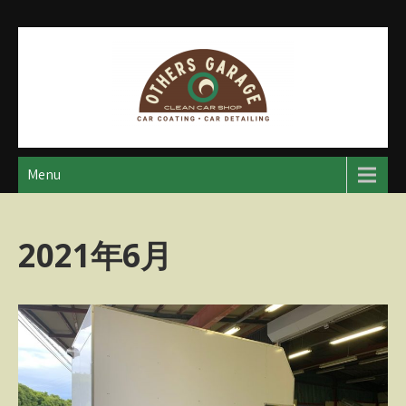
Skip
to
content
アザースガレージ
【神奈川・厚木・愛川】カーメンテナンス
Menu
2021年6月