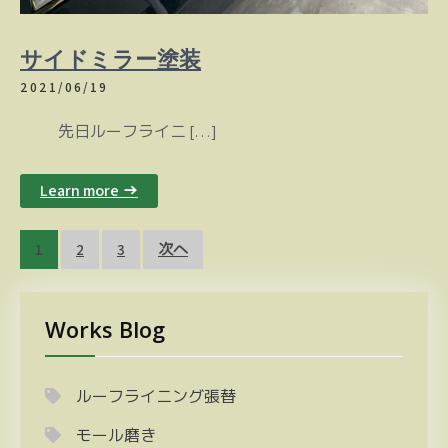
サイドミラー塗装
2021/06/19
先日ルーフライニ […]
Learn more →
投
1
2
3
次へ
稿
の
Works Blog
ペ
ー
ジ
ルーフライニング張替
送
モール磨き