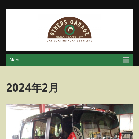
Skip
to
content
アザースガレージ
【神奈川・厚木・愛川】カーメンテナンス
Menu
2024年2月