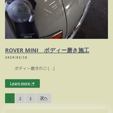
ROVER MINI ボディー磨き施工
2024/02/16
ボディー磨きのご […]
Learn more →
投
1
2
3
次へ
稿