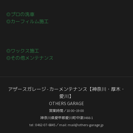
◎プロの洗車
◎カーフィルム施工
◎ワックス施工
◎その他メンテナンス
アザースガレージ - カーメンテナンス【神奈川・厚木・
愛川】
OTHERS GARAGE
営業時間／10:00~19:00
神奈川県愛甲郡愛川町中津3466-1
tel : 0462-07-6845／mail: mail@others-garage.jp