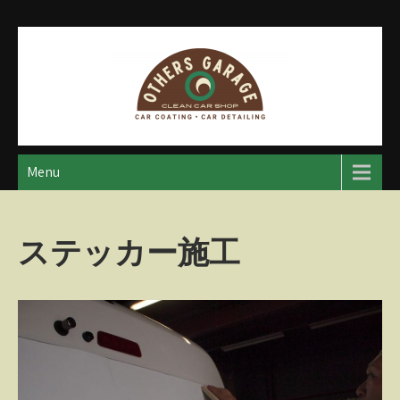
Skip
to
content
アザースガレージ
【神奈川・厚木・愛川】カーメンテナンス
Menu
ステッカー施工