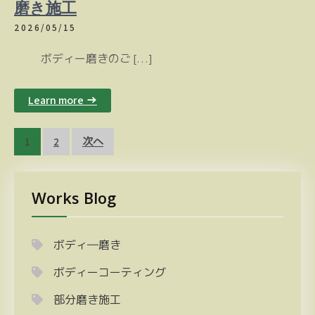
磨き施工
2026/05/15
ボディー磨きのご […]
Learn more →
投
1
2
次へ
稿
の
Works Blog
ペ
ー
ジ
ボディ―磨き
送
ボディーコーティング
り
部分磨き施工