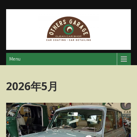
Skip
to
content
アザースガレージ
【神奈川・厚木・愛川】カーメンテナンス
Menu
2026年5月