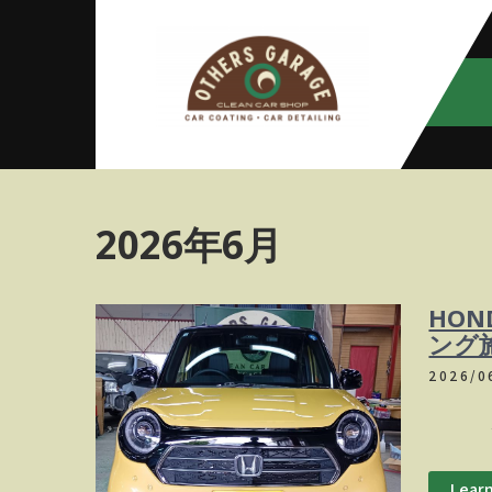
Skip
to
content
アザースガ
【神奈川・厚木・愛川】カーメン
テナンス
レージ
2026年6月
HON
ング
2026/0
ボディ
Lear