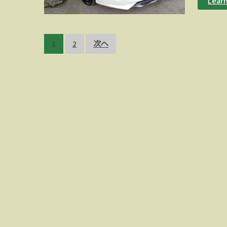
Lear
投
1
2
次へ
稿
の
ペ
ー
ジ
送
り