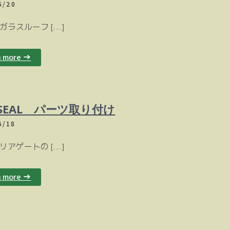
6/20
ルーフ […]
n more →
 SEAL パーツ取り付け
6/18
ートの […]
n more →