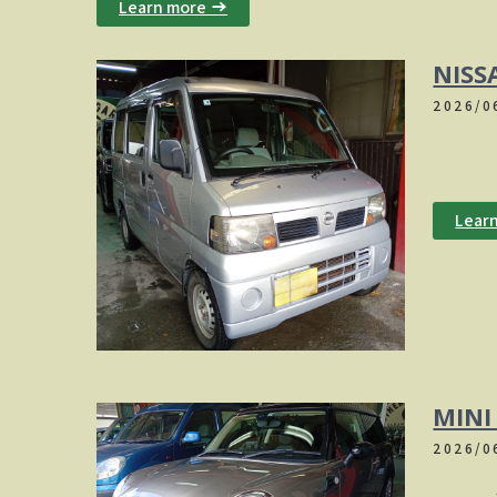
Learn more →
NIS
2026/0
室内ク
Lear
MIN
2026/0