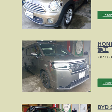
洗車の
Lear
HON
施工
2026/0
ボンネ
Lear
BYD