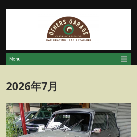
Skip
to
content
アザースガレージ
【神奈川・厚木・愛川】カーメンテナンス
Menu
2026年7月