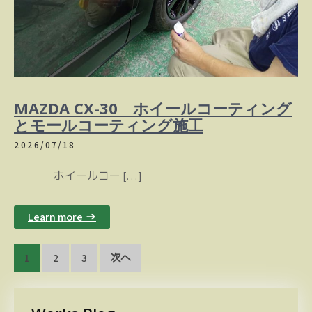
MAZDA CX-30 ホイールコーティング
とモールコーティング施工
2026/07/18
ホイールコー […]
Learn more →
投
1
2
3
次へ
稿
の