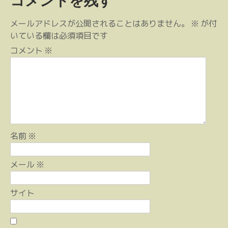
コメントを残す
ビ
ゲ
メールアドレスが公開されることはありません。
※
が付
ー
いている欄は必須項目です
シ
コメント
※
ョ
ン
名前
※
メール
※
サイト