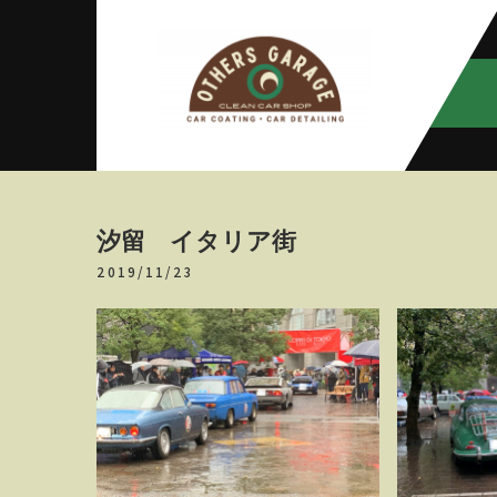
Skip
to
content
アザースガ
【神奈川・厚木・愛川】カーメン
テナンス
レージ
汐留 イタリア街
2019/11/23