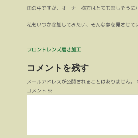
雨の中ですが、オーナー様方はとても楽しそうに
私もいつか参加してみたい、そんな夢を見させて
投
フロントレンズ磨き加工
稿
コメントを残す
ナ
ビ
メールアドレスが公開されることはありません。
ゲ
コメント
※
ー
シ
ョ
ン