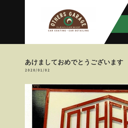
Skip
to
content
アザースガ
【神奈川・厚木・愛川】カーメン
テナンス
レージ
あけましておめでとうございます
2020/01/02