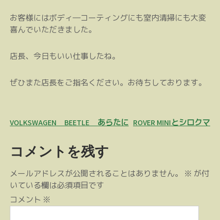
お客様にはボディ―コーティングにも室内清掃にも大変
喜んでいただきました。
店長、今日もいい仕事したね。
ぜひまた店長をご指名ください。お待ちしております。
投
VOLKSWAGEN BEETLE あらたに
ROVER MINIとシロクマ
稿
コメントを残す
ナ
ビ
メールアドレスが公開されることはありません。
※
が付
ゲ
いている欄は必須項目です
ー
コメント
※
シ