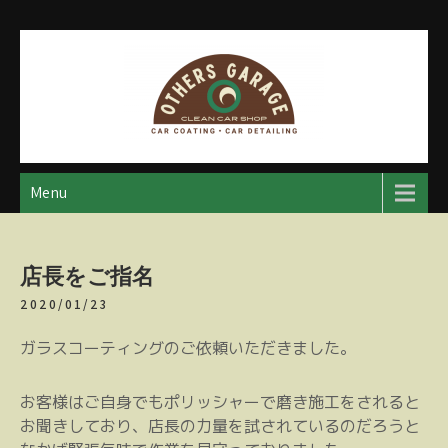
Skip
to
content
アザースガレージ
【神奈川・厚木・愛川】カーメンテナンス
Menu
店長をご指名
2020/01/23
ガラスコーティングのご依頼いただきました。
お客様はご自身でもポリッシャーで磨き施工をされると
お聞きしており、店長の力量を試されているのだろうと