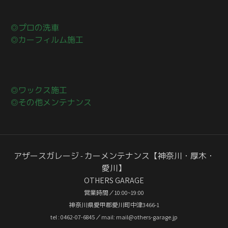
◎プロの洗車
◎カーフィルム施工
◎ワックス施工
◎その他メンテナンス
アザースガレージ - カーメンテナンス【神奈川・厚木・
愛川】
OTHERS GARAGE
営業時間／10:00~19:00
神奈川県愛甲郡愛川町中津3466-1
tel : 0462-07-6845／mail: mail@others-garage.jp