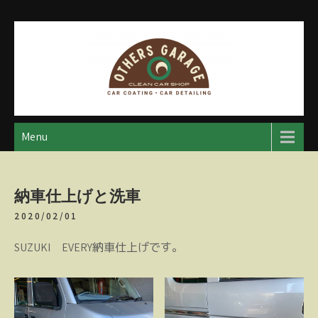
Skip
to
content
アザースガレージ
【神奈川・厚木・愛川】カーメンテナンス
Menu
納車仕上げと洗車
2020/02/01
SUZUKI EVERY納車仕上げです。