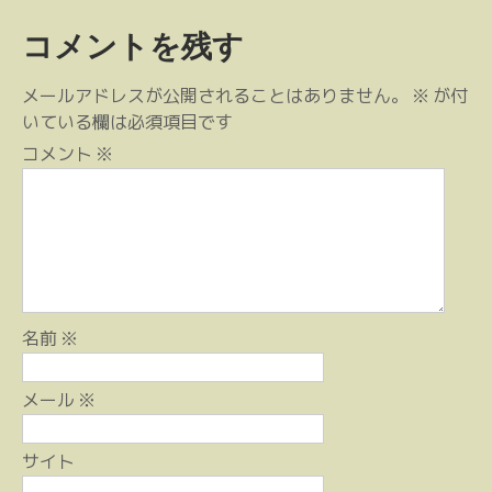
稿
コメントを残す
ナ
ビ
メールアドレスが公開されることはありません。
※
が付
ゲ
いている欄は必須項目です
ー
コメント
※
シ
ョ
ン
名前
※
メール
※
サイト