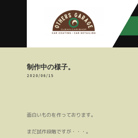
Skip
to
content
アザースガ
【神奈川・厚木・愛川】カーメン
テナンス
レージ
制作中の様子。
2020/06/15
面白いものを作っております。
まだ試作段階ですが・・・。