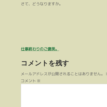
さて、どうなりますか。
投
仕事終わりのご褒美。
稿
コメントを残す
ナ
ビ
メールアドレスが公開されることはありません。
ゲ
コメント
※
ー
シ
ョ
ン