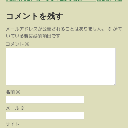
稿
コメントを残す
ナ
ビ
メールアドレスが公開されることはありません。
※
が付
ゲ
いている欄は必須項目です
ー
コメント
※
シ
ョ
ン
名前
※
メール
※
サイト