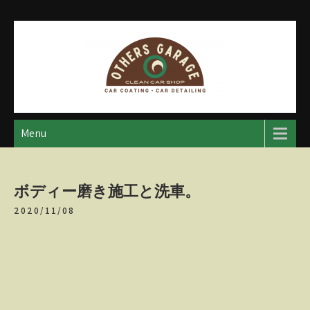
Skip
to
content
アザースガレージ
【神奈川・厚木・愛川】カーメンテナンス
Menu
ボディー磨き施工と洗車。
2020/11/08