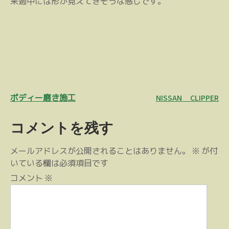
来週中には形が見えてきそうな感じです。
投
ボディー磨き施工
NISSAN CLIPPER
稿
コメントを残す
ナ
ビ
メールアドレスが公開されることはありません。
※
が付
ゲ
いている欄は必須項目です
ー
コメント
※
シ
ョ
ン