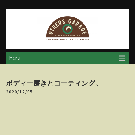
Skip
to
content
アザースガレージ
【神奈川・厚木・愛川】カーメンテナンス
Menu
ボディー磨きとコーティング。
2020/12/05