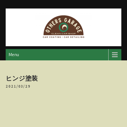
Skip
to
content
アザースガレージ
【神奈川・厚木・愛川】カーメンテナンス
Menu
ヒンジ塗装
2021/03/29