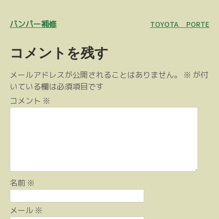
投
バンパー補修
TOYOTA PORTE
稿
コメントを残す
ナ
ビ
メールアドレスが公開されることはありません。
※
が付
ゲ
いている欄は必須項目です
ー
コメント
※
シ
ョ
ン
名前
※
メール
※