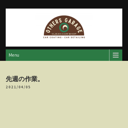
Skip
to
content
アザースガレージ
【神奈川・厚木・愛川】カーメンテナンス
Menu
先週の作業。
2021/04/05