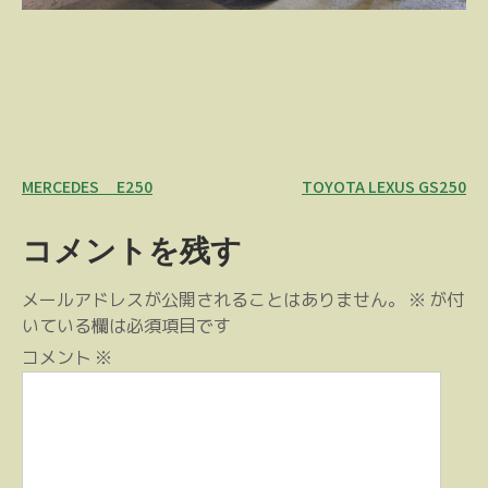
投
MERCEDES E250
TOYOTA LEXUS GS250
稿
コメントを残す
ナ
ビ
メールアドレスが公開されることはありません。
※
が付
ゲ
いている欄は必須項目です
ー
コメント
※
シ
ョ
ン