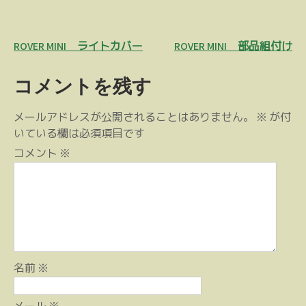
投
ROVER MINI ライトカバー
ROVER MINI 部品組付け
稿
コメントを残す
ナ
ビ
メールアドレスが公開されることはありません。
※
が付
ゲ
いている欄は必須項目です
ー
コメント
※
シ
ョ
ン
名前
※