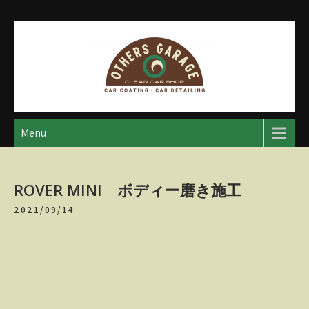
Skip
to
content
アザースガレージ
【神奈川・厚木・愛川】カーメンテナンス
Menu
ROVER MINI ボディー磨き施工
2021/09/14