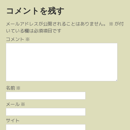
稿
コメントを残す
ナ
ビ
メールアドレスが公開されることはありません。
※
が付
ゲ
いている欄は必須項目です
ー
コメント
※
シ
ョ
ン
名前
※
メール
※
サイト