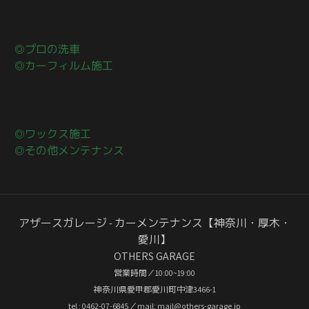
◎プロの洗車
◎カーフィルム施工
◎ワックス施工
◎その他メンテナンス
アザースガレージ - カーメンテナンス【神奈川・厚木・
愛川】
OTHERS GARAGE
営業時間／10:00~19:00
神奈川県愛甲郡愛川町中津3466-1
tel : 0462-07-6845／mail: mail@others-garage.jp