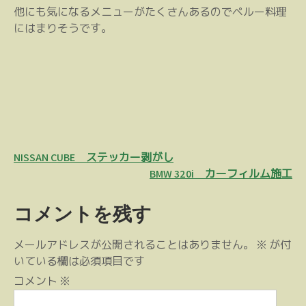
他にも気になるメニューがたくさんあるのでペルー料理
にはまりそうです。
投
NISSAN CUBE ステッカー剥がし
稿
BMW 320i カーフィルム施工
ナ
コメントを残す
ビ
ゲ
メールアドレスが公開されることはありません。
※
が付
ー
いている欄は必須項目です
シ
コメント
※
ョ