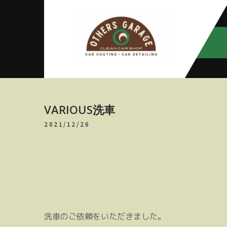
Skip
to
content
アザースガ
【神奈川・厚木・愛川】カーメン
テナンス
レージ
VARIOUS洗車
2021/12/26
洗車のご依頼をいただきました。