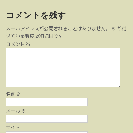
稿
コメントを残す
ナ
ビ
メールアドレスが公開されることはありません。
※
が付
ゲ
いている欄は必須項目です
ー
コメント
※
シ
ョ
ン
名前
※
メール
※
サイト