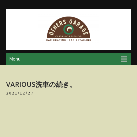
Skip
to
content
アザースガレージ
【神奈川・厚木・愛川】カーメンテナンス
Menu
VARIOUS洗車の続き。
2021/12/27