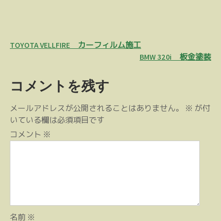
投
TOYOTA VELLFIRE カーフィルム施工
稿
BMW 320i 板金塗装
ナ
コメントを残す
ビ
ゲ
メールアドレスが公開されることはありません。
※
が付
ー
いている欄は必須項目です
シ
コメント
※
ョ
ン
名前
※