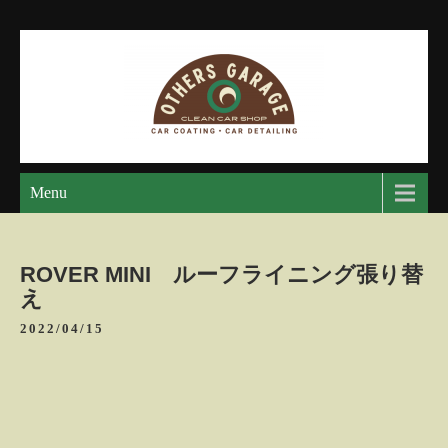
Skip
to
content
アザースガレージ
【神奈川・厚木・愛川】カーメンテナンス
Menu
ROVER MINI ルーフライニング張り替
え
2022/04/15