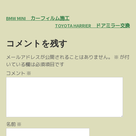
投
BMW MINI カーフィルム施工
稿
TOYOTA HARRIER ドアミラー交換
ナ
コメントを残す
ビ
ゲ
メールアドレスが公開されることはありません。
※
が付
ー
いている欄は必須項目です
シ
コメント
※
ョ
ン
名前
※