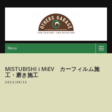
Skip
to
content
アザースガレージ
【神奈川・厚木・愛川】カーメンテナンス
Menu
MISTUBISHI i MiEV カーフィルム施
工・磨き施工
2022/06/13