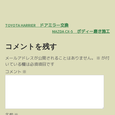
投
TOYOTA HARRIER ドアミラー交換
稿
MAZDA CX-5 ボディー磨き施工
ナ
コメントを残す
ビ
ゲ
メールアドレスが公開されることはありません。
※
が付
ー
いている欄は必須項目です
シ
コメント
※
ョ
ン
名前
※