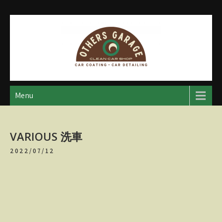
Skip
to
content
アザースガレージ
【神奈川・厚木・愛川】カーメンテナンス
Menu
VARIOUS 洗車
2022/07/12