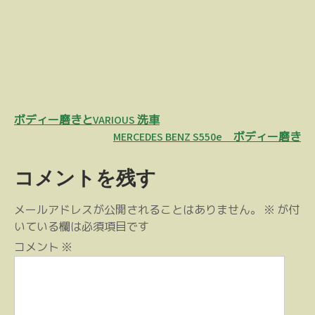
投
ボディー磨きとVARIOUS 洗車
稿
MERCEDES BENZ S550e ボディー磨き
ナ
コメントを残す
ビ
ゲ
メールアドレスが公開されることはありません。
※
が付
ー
いている欄は必須項目です
シ
コメント
※
ョ
ン