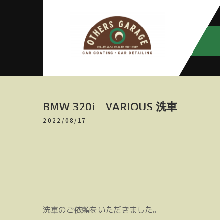
Skip
to
content
アザースガ
【神奈川・厚木・愛川】カーメン
テナンス
レージ
BMW 320i VARIOUS 洗車
2022/08/17
洗車のご依頼をいただきました。