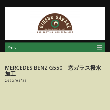
Skip
to
content
アザースガレージ
【神奈川・厚木・愛川】カーメンテナンス
Menu
MERCEDES BENZ G550 窓ガラス撥水
加工
2022/08/23