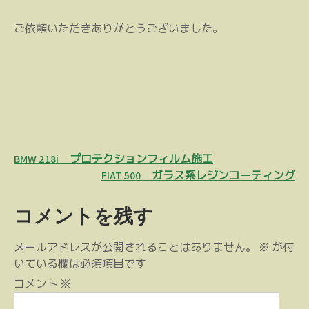
ご依頼いただきありがとうございました。
投
BMW 218i プロテクションフィルム施工
稿
FIAT 500 ガラス系レジンコーティング
ナ
コメントを残す
ビ
ゲ
メールアドレスが公開されることはありません。
※
が付
ー
いている欄は必須項目です
シ
コメント
※
ョ