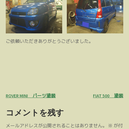
ご依頼いただきありがとうございました。
投
ROVER MINI パーツ塗装
FIAT 500 塗装
稿
コメントを残す
ナ
ビ
メールアドレスが公開されることはありません。
※
が付