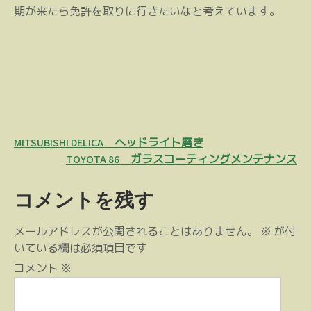
期が来たら免許を取りに行きたいなと考えています。
投
MITSUBISHI DELICA ヘッドライト磨き
稿
TOYOTA 86 ガラスコーティングメンテナンス
ナ
コメントを残す
ビ
ゲ
メールアドレスが公開されることはありません。
※
が付
ー
いている欄は必須項目です
シ
コメント
※
ョ
ン