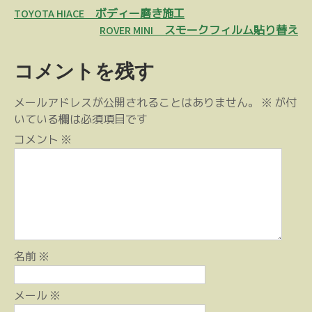
投
TOYOTA HIACE ボディー磨き施工
稿
ROVER MINI スモークフィルム貼り替え
ナ
コメントを残す
ビ
ゲ
メールアドレスが公開されることはありません。
※
が付
ー
いている欄は必須項目です
シ
コメント
※
ョ
ン
名前
※
メール
※