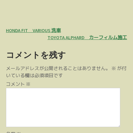
投
HONDA FIT VARIOUS 洗車
稿
TOYOTA ALPHARD カーフィルム施工
ナ
コメントを残す
ビ
ゲ
メールアドレスが公開されることはありません。
※
が付
ー
いている欄は必須項目です
シ
コメント
※
ョ
ン