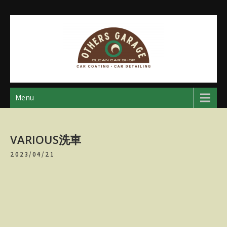
Skip
to
content
アザースガレージ
【神奈川・厚木・愛川】カーメンテナンス
Menu
VARIOUS洗車
2023/04/21