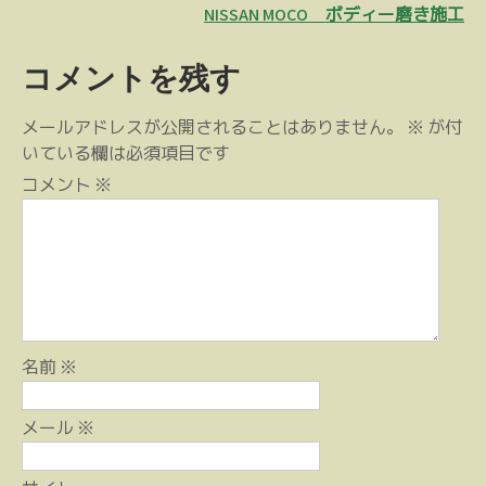
稿
NISSAN MOCO ボディー磨き施工
ナ
コメントを残す
ビ
ゲ
メールアドレスが公開されることはありません。
※
が付
ー
いている欄は必須項目です
シ
コメント
※
ョ
ン
名前
※
メール
※