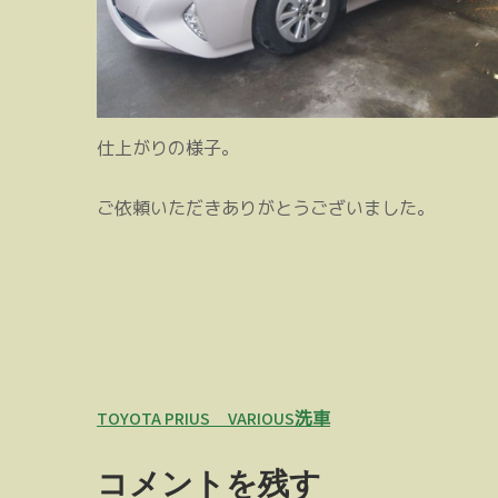
仕上がりの様子。
ご依頼いただきありがとうございました。
投
TOYOTA PRIUS VARIOUS洗車
稿
コメントを残す
ナ