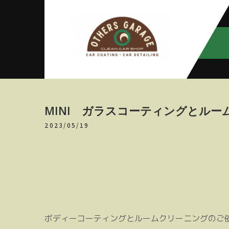
Skip
to
content
アザースガ
【神奈川・厚木・愛川】カーメン
テナンス
レージ
MINI ガラスコーティングとルー
2023/05/19
ボディーコーティングとルームクリーニングのご