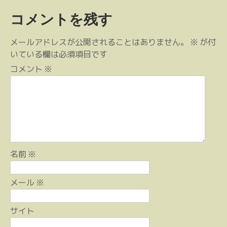
稿
コメントを残す
ナ
ビ
メールアドレスが公開されることはありません。
※
が付
ゲ
いている欄は必須項目です
ー
コメント
※
シ
ョ
ン
名前
※
メール
※
サイト