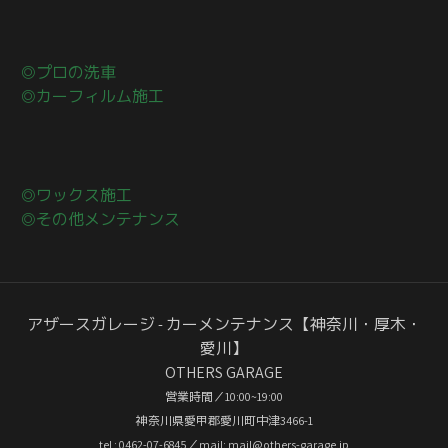
◎プロの洗車
◎カーフィルム施工
◎ワックス施工
◎その他メンテナンス
アザースガレージ - カーメンテナンス【神奈川・厚木・
愛川】
OTHERS GARAGE
営業時間／10:00~19:00
神奈川県愛甲郡愛川町中津3466-1
tel : 0462-07-6845／mail: mail@others-garage.jp