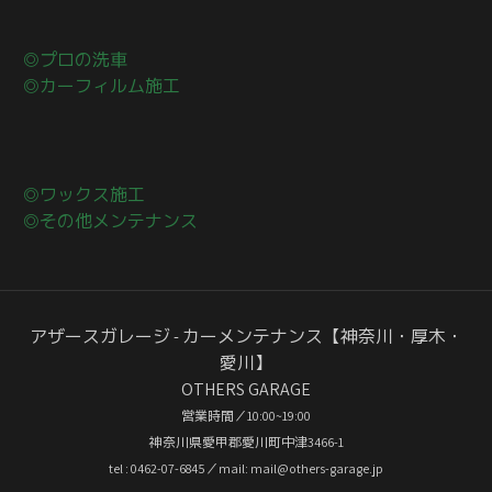
◎プロの洗車
◎カーフィルム施工
◎ワックス施工
◎その他メンテナンス
アザースガレージ - カーメンテナンス【神奈川・厚木・
愛川】
OTHERS GARAGE
営業時間／10:00~19:00
神奈川県愛甲郡愛川町中津3466-1
tel : 0462-07-6845／mail: mail@others-garage.jp