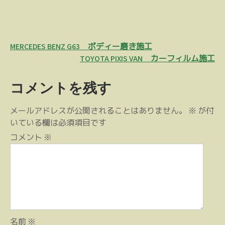
投
MERCEDES BENZ G63 ボディー磨き施工
稿
TOYOTA PIXIS VAN カーフィルム施工
ナ
コメントを残す
ビ
ゲ
メールアドレスが公開されることはありません。
※
が付
ー
いている欄は必須項目です
シ
コメント
※
ョ
ン
名前
※